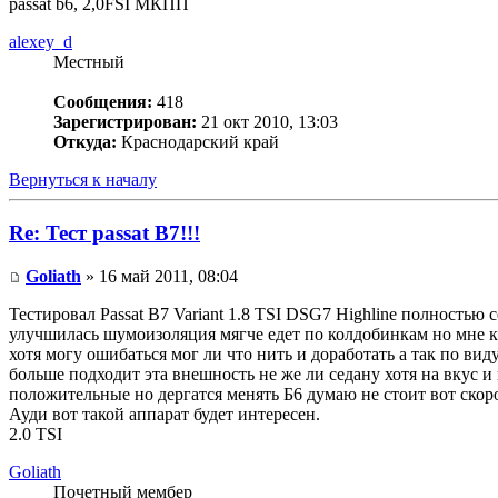
passat b6, 2,0FSI МКПП
alexey_d
Местный
Сообщения:
418
Зарегистрирован:
21 окт 2010, 13:03
Откуда:
Краснодарский край
Вернуться к началу
Re: Тест passat B7!!!
Goliath
» 16 май 2011, 08:04
Тестировал Passat B7 Variant 1.8 TSI DSG7 Highline полностью 
улучшилась шумоизоляция мягче едет по колдобинкам но мне ка
хотя могу ошибаться мог ли что нить и доработать а так по ви
больше подходит эта внешность не же ли седану хотя на вкус и
положительные но дергатся менять Б6 думаю не стоит вот ско
Ауди вот такой аппарат будет интересен.
2.0 TSI
Goliath
Почетный мембер