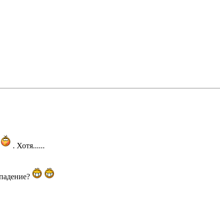
. Хотя......
овпадение?