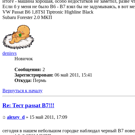
итоге - машина хорошая, особо недостатков не заметил, разве ч
Если б у меня не было B6 - B7 взял бы не задумываясь, в вот 
VW Passat B6 1,8TSI Tiptronic Highline Black
Subaru Forester 2.0 МКП
denisvs
Новичок
Сообщения:
2
Зарегистрирован:
06 май 2011, 15:41
Откуда:
Пермь
Вернуться к началу
Re: Тест passat B7!!!
alexey_d
» 15 май 2011, 17:09
сегодня в нашем небольшом городке наблюдал черный В7 нове