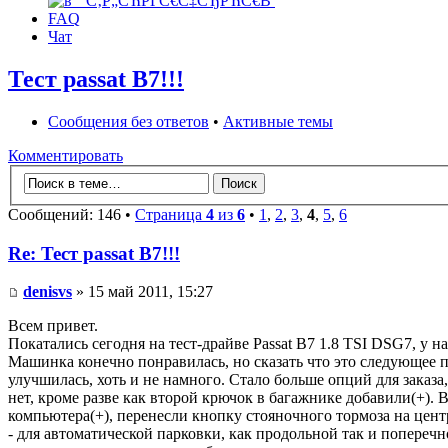
FAQ
Чат
Тест passat B7!!!
Сообщения без ответов
•
Активные темы
Комментировать
Сообщений: 146 •
Страница
4
из
6
•
1
,
2
,
3
,
4
,
5
,
6
Re: Тест passat B7!!!
denisvs
» 15 май 2011, 15:27
Всем привет.
Покатались сегодня на тест-драйве Passat B7 1.8 TSI DSG7, у н
Машинка конечно понравилась, но сказать что это следующее по
улучшилась, хоть и не намного. Стало больше опций для заказ
нет, кроме разве как второй крючок в багажнике добавили(+).
компьютера(+), перенесли кнопку стояночного тормоза на центр
- для автоматической парковки, как продольной так и поперечно