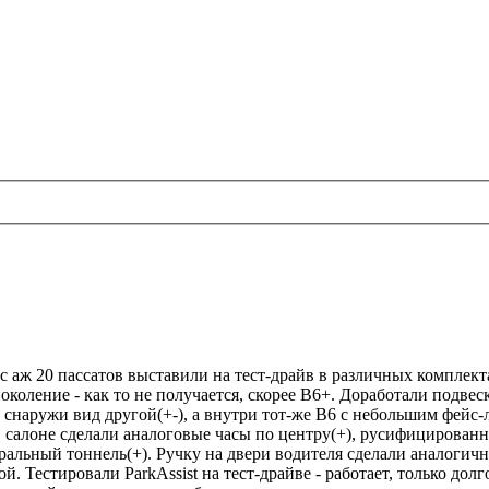
ас аж 20 пассатов выставили на тест-драйв в различных комплект
коление - как то не получается, скорее B6+. Доработали подвеск
а, снаружи вид другой(+-), а внутри тот-же B6 с небольшим фей
 В салоне сделали аналоговые часы по центру(+), русифицирова
альный тоннель(+). Ручку на двери водителя сделали аналогично
й. Тестировали ParkAssist на тест-драйве - работает, только долг