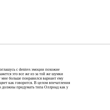
соглашусь с denisvs эмоции похожие
жется это все же из за той же шумки
ду мне больше понравился вариант ему
 цвет как говорится. В целом впечатления
ро должны придумать типа Оллроад как у