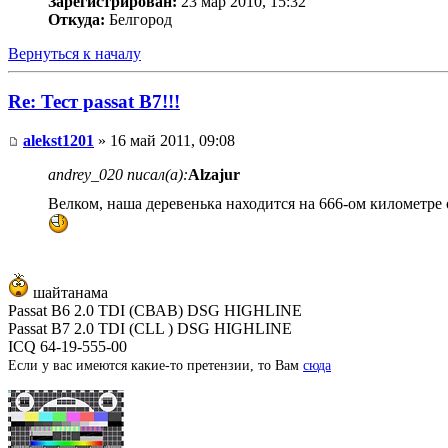
Зарегистрирован:
23 мар 2010, 15:32
Откуда:
Белгород
Вернуться к началу
Re: Тест passat B7!!!
alekst1201
» 16 май 2011, 09:08
andrey_020 писал(а):
Alzajur
Велком, наша деревенька находится на 666-ом километре о
шайтанама
Passat B6 2.0 TDI (СВАВ) DSG HIGHLINE
Passat B7 2.0 TDI (СLL ) DSG HIGHLINE
ICQ 64-19-555-00
Если у вас имеются какие-то претензии, то Вам
сюда