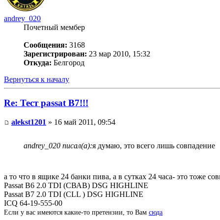
andrey_020
Почетный мембер
Сообщения:
3168
Зарегистрирован:
23 мар 2010, 15:32
Откуда:
Белгород
Вернуться к началу
Re: Тест passat B7!!!
alekst1201
» 16 май 2011, 09:54
andrey_020 писал(а):
я думаю, это всего лишь совпадение
а то что в ящике 24 банки пива, а в сутках 24 часа- это тоже с
Passat B6 2.0 TDI (СВАВ) DSG HIGHLINE
Passat B7 2.0 TDI (СLL ) DSG HIGHLINE
ICQ 64-19-555-00
Если у вас имеются какие-то претензии, то Вам
сюда