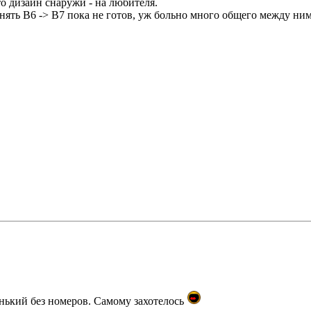
то дизайн снаружи - на любителя.
менять B6 -> B7 пока не готов, уж больно много общего между ни
нький без номеров. Самому захотелось