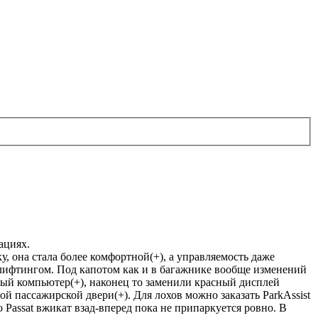
ациях.
у, она стала более комфортной(+), а управляемость даже
с-лифтингом. Под капотом как и в багажнике вообще изменений
нный компьютер(+), наконец то заменили красный дисплей
й пассажирской двери(+). Для лохов можно заказать ParkAssist
о Passat вжикат взад-вперед пока не припаркуется ровно. В