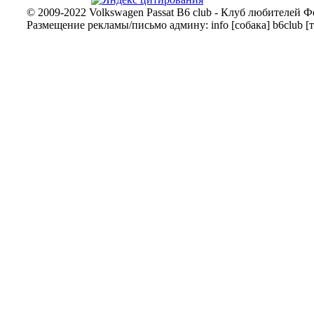
© 2009-2022 Volkswagen Passat B6 club - Клуб любителей Ф
Размещение рекламы/письмо админу: info [собака] b6club [т