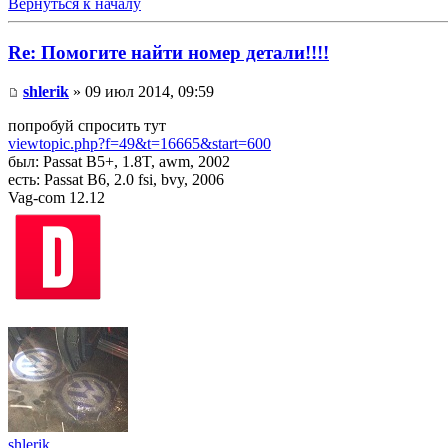
Вернуться к началу
Re: Помогите найти номер детали!!!!
shlerik
» 09 июл 2014, 09:59
попробуй спросить тут
viewtopic.php?f=49&t=16665&start=600
был: Passat B5+, 1.8T, awm, 2002
есть: Passat B6, 2.0 fsi, bvy, 2006
Vag-com 12.12
shlerik