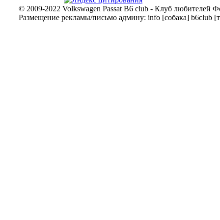
© 2009-2022 Volkswagen Passat B6 club - Клуб любителей Ф
Размещение рекламы/письмо админу: info [собака] b6club [т