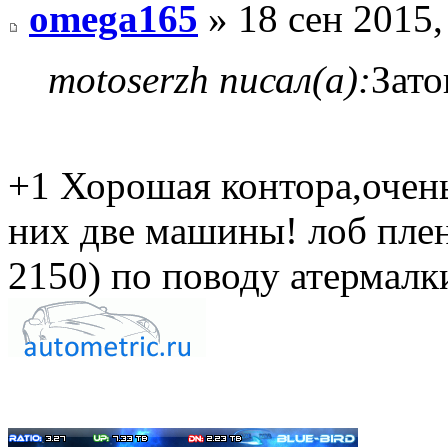
omega165
» 18 сен 2015,
motoserzh писал(а):
Зато
+1 Хорошая контора,очень
них две машины! лоб пленк
2150) по поводу атермалк