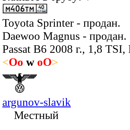
Toyota Sprinter - продан.
Daewoo Magnus - продан.
Passat B6 2008 г., 1,8 TSI,
<
O
o
w
o
O
>
argunov-slavik
Местный