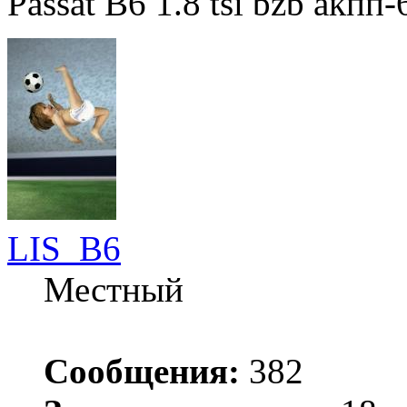
Passat B6 1.8 tsi bzb акпп
LIS_B6
Местный
Сообщения:
382