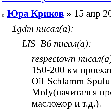
Юра Криков
» 15 апр 2
1gdm писал(а):
LIS_B6 писал(а):
respectown писал(а
150-200 км проеха
Oil-Schlamm-Spulun
Moly(начитался пр
масложор и т.д.).