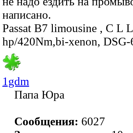
не надо ездить на промыв
написано.
Passat B7 limousine , C L 
hp/420Nm,bi-xenon, DSG-
1gdm
Папа Юра
Сообщения:
6027