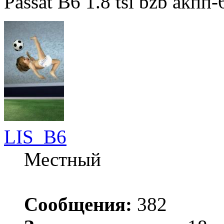
Passat B6 1.8 tsi bzb акпп
LIS_B6
Местный
Сообщения:
382