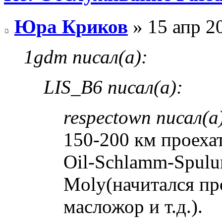
Юра Криков
» 15 апр 2
1gdm писал(а):
LIS_B6 писал(а):
respectown писал(а
150-200 км проеха
Oil-Schlamm-Spulun
Moly(начитался пр
масложор и т.д.).