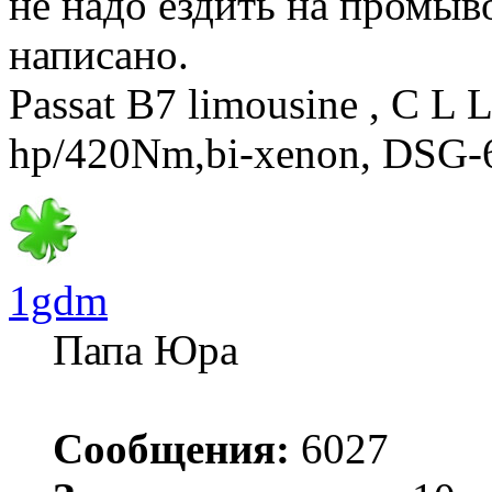
не надо ездить на промыв
написано.
Passat B7 limousine , C L 
hp/420Nm,bi-xenon, DSG-
1gdm
Папа Юра
Сообщения:
6027