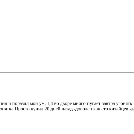
ил и поразил мой ум, 1,4 во дворе много-пугает-завтра угонять-
нятка.Просто купил 20 дней назад -доволен как сто китайцев,-до