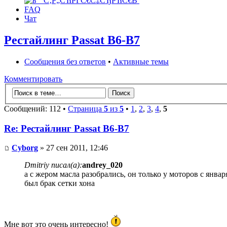
FAQ
Чат
Рестайлинг Passat B6-B7
Сообщения без ответов
•
Активные темы
Комментировать
Сообщений: 112 •
Страница
5
из
5
•
1
,
2
,
3
,
4
,
5
Re: Рестайлинг Passat B6-B7
Cyborg
» 27 сен 2011, 12:46
Dmitriy писал(а):
andrey_020
а с жером масла разобрались, он только у моторов с январ
был брак сетки хона
Мне вот это очень интересно!