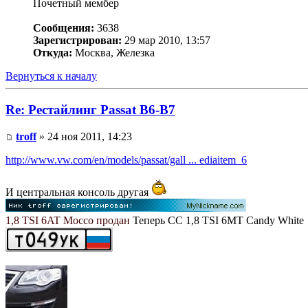
Почетный мембер
Сообщения:
3638
Зарегистрирован:
29 мар 2010, 13:57
Откуда:
Москва, Железка
Вернуться к началу
Re: Рестайлинг Passat B6-B7
troff
» 24 ноя 2011, 14:23
http://www.vw.com/en/models/passat/gall ... ediaitem_6
И центральная консоль другая
1,8 TSI 6AT Mocco продан
Теперь СС 1,8 TSI 6MT Candy White