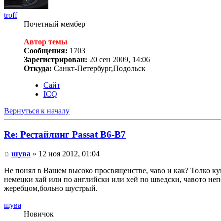
troff
Почетный мембер
Автор темы
Сообщения:
1703
Зарегистрирован:
20 сен 2009, 14:06
Откуда:
Санкт-Петербург,Подольск
Сайт
ICQ
Вернуться к началу
Re: Рестайлинг Passat B6-B7
шува
» 12 ноя 2012, 01:04
Не понял в Вашем высоко просвященстве, чаво и как? Толко куп
немецки хай или по английски или хей по шведски, чавото непо
жеребцом,больно шустрый.
шува
Новичок