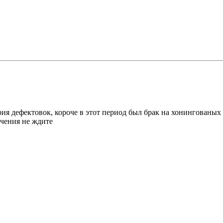
я дефектовок, короче в этот период был брак на хонингованых с
ечения не ждите