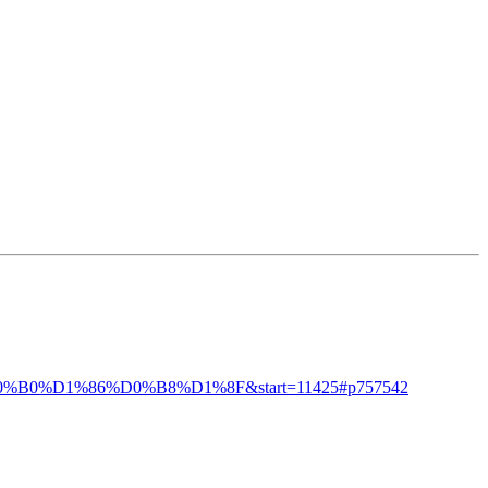
B0%D1%86%D0%B8%D1%8F&start=11425#p757542