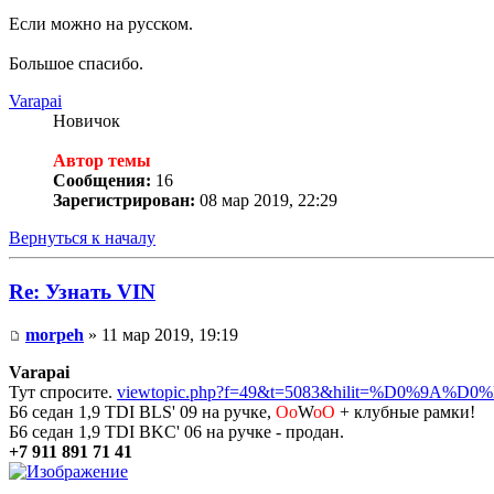
Если можно на русском.
Большое спасибо.
Varapai
Новичок
Автор темы
Сообщения:
16
Зарегистрирован:
08 мар 2019, 22:29
Вернуться к началу
Re: Узнать VIN
morpeh
» 11 мар 2019, 19:19
Varapai
Тут спросите.
viewtopic.php?f=49&t=5083&hilit=%D0%
Б6 седан 1,9 TDI BLS' 09 на ручке,
Oo
W
oO
+ клубные рамки!
Б6 седан 1,9 TDI BKC' 06 на ручке - продан.
+7 911 891 71 41