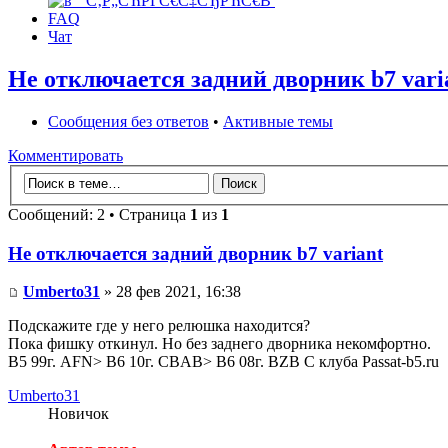
FAQ
Чат
Не отключается задний дворник b7 vari
Сообщения без ответов
•
Активные темы
Комментировать
Сообщений: 2 • Страница
1
из
1
Не отключается задний дворник b7 variant
Umberto31
» 28 фев 2021, 16:38
Подскажите где у него релюшка находится?
Пока фишку откинул. Но без заднего дворника некомфортно.
B5 99г. AFN> B6 10г. CBAB> B6 08г. BZB С клуба Passat-b5.ru
Umberto31
Новичок