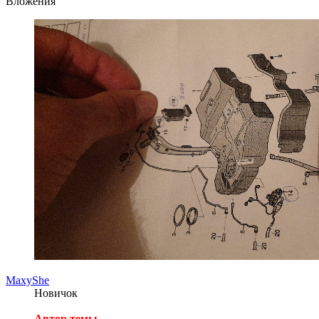
Вложения
MaxyShe
Новичок
Автор темы