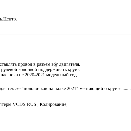
ль.Центр.
ставлять провод в разъем эбу двигателя.
я рулевой колонкой поддерживать круиз.
ас пока не 2020-2021 модельный год....
ля тех же "половичков на палке 2021" мечтающий о круизе........
аптеры VCDS-RUS , Кодирование,