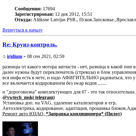
Сообщения:
17694
Зарегистрирован:
12 дек 2012, 15:51
Откуда:
Alūksne Latvijas PSR., Псков.Запсковье.,Ярослав
Вернуться к началу
Re: Круиз-контроль.
iridium
» 08 сен 2021, 02:59
разницы от какого мотора запчасти - нет, разница в какой пин в
далее нужны будут переключатель (стрекоза) и блок управлени
вся инфа есть в нете, и надо АФИГИТЕЛЬНО радоваться, что у н
все включается кодированием без swap кодов .......
и "дороговизна" комплектующих для б7 - это так относительна д
@vwtech_msk( telegram)
Установка доп. на VAG, удаление катализаторов и егр,
Автоэлектрика, кодирование, адаптация, прошивка блоков,Ад
Ремонт авто ЮЗАО,
*Заправка кондиционера* (Пилот)