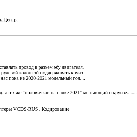
ль.Центр.
ставлять провод в разъем эбу двигателя.
я рулевой колонкой поддерживать круиз.
ас пока не 2020-2021 модельный год....
ля тех же "половичков на палке 2021" мечтающий о круизе........
аптеры VCDS-RUS , Кодирование,