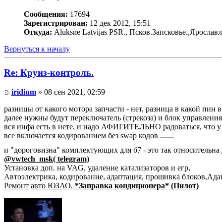
Сообщения:
17694
Зарегистрирован:
12 дек 2012, 15:51
Откуда:
Alūksne Latvijas PSR., Псков.Запсковье.,Ярослав
Вернуться к началу
Re: Круиз-контроль.
iridium
» 08 сен 2021, 02:59
разницы от какого мотора запчасти - нет, разница в какой пин в
далее нужны будут переключатель (стрекоза) и блок управлени
вся инфа есть в нете, и надо АФИГИТЕЛЬНО радоваться, что у н
все включается кодированием без swap кодов .......
и "дороговизна" комплектующих для б7 - это так относительна д
@vwtech_msk( telegram)
Установка доп. на VAG, удаление катализаторов и егр,
Автоэлектрика, кодирование, адаптация, прошивка блоков,Ад
Ремонт авто ЮЗАО,
*Заправка кондиционера* (Пилот)