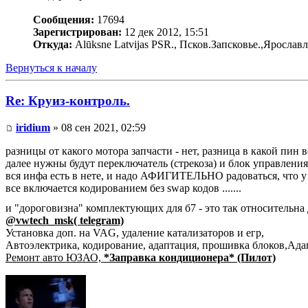
Сообщения:
17694
Зарегистрирован:
12 дек 2012, 15:51
Откуда:
Alūksne Latvijas PSR., Псков.Запсковье.,Ярослав
Вернуться к началу
Re: Круиз-контроль.
iridium
» 08 сен 2021, 02:59
разницы от какого мотора запчасти - нет, разница в какой пин в
далее нужны будут переключатель (стрекоза) и блок управлени
вся инфа есть в нете, и надо АФИГИТЕЛЬНО радоваться, что у н
все включается кодированием без swap кодов .......
и "дороговизна" комплектующих для б7 - это так относительна д
@vwtech_msk( telegram)
Установка доп. на VAG, удаление катализаторов и егр,
Автоэлектрика, кодирование, адаптация, прошивка блоков,Ад
Ремонт авто ЮЗАО,
*Заправка кондиционера* (Пилот)