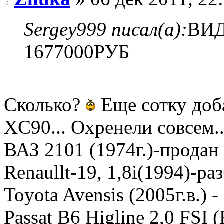
Sergey999 писал(а):
ВИД
1677000РУБ
Сколько?
Еще сотку доб
XC90... Охренели совсем..
ВАЗ 2101 (1974г.)-продан в
Renaullt-19, 1,8i(1994)-ра
Toyota Avensis (2005г.в.) 
Passat B6 Higline 2,0 FSI