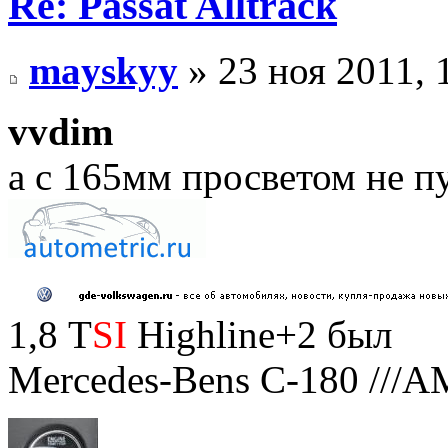
Re: Passat Alltrack
mayskyy
» 23 ноя 2011, 
vvdim
а с 165мм просветом не п
1,8 Т
SI
Highline+2 был
Mercedes-Bens C-180 ///