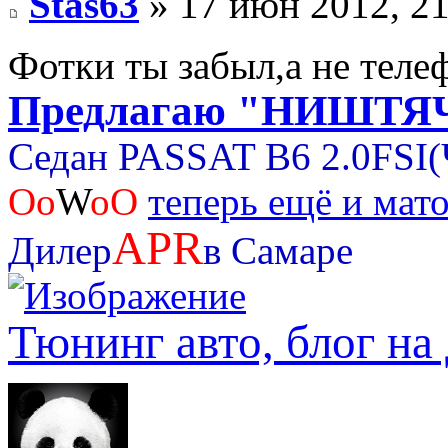
Stas63
» 17 июн 2012, 21
Фотки ты забыл,а не теле
Предлагаю "НИШТЯ
Cедан PASSAT B6 2.0FSI(
Оо
W
oO
теперь ещё и мат
APR
Дилер
в Самаре
Тюнинг авто, блог на