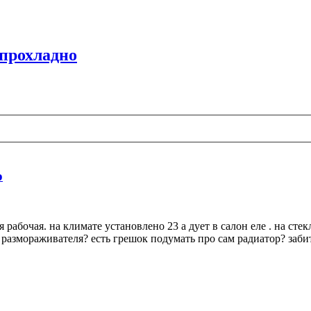
 прохладно
о
 рабочая. на климате установлено 23 а дует в салон еле . на сте
размораживателя? есть грешок подумать про сам радиатор? забит