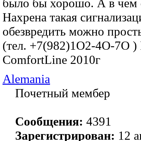
было бы хорошо. А в чем 
Нахрена такая сигнализац
обезвредить можно прост
(тел. +7(982)1O2-4O-7O )
ComfortLine 2010г
Alemania
Почетный мембер
Сообщения:
4391
Зарегистрирован:
12 а