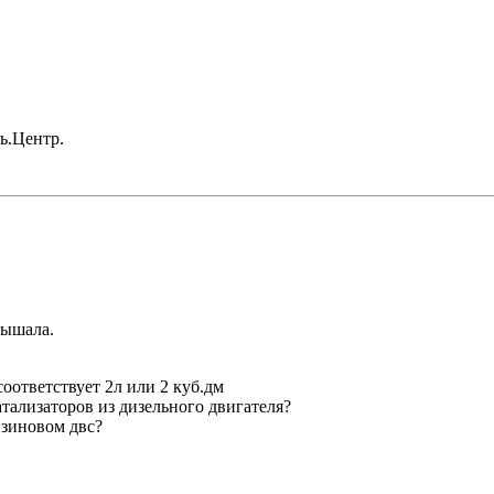
ль.Центр.
дышала.
оответствует 2л или 2 куб.дм
ализаторов из дизельного двигателя?
нзиновом двс?