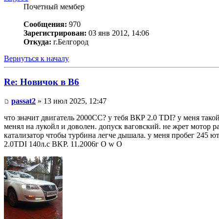
Почетный мембер
Сообщения:
970
Зарегистрирован:
03 янв 2012, 14:06
Откуда:
г.Белгород
Вернуться к началу
Re: Новичок в В6
passat2
» 13 июл 2025, 12:47
что значит двигатель 2000СС? у тебя ВКР 2.0 TDI? у меня такой 
менял на лукойл и доволен. допуск ваговский. не жрет мотор р
катализатор чтобы турбина легче дышала. у меня пробег 245 ют
2.0TDI 140л.с BKP. 11.2006г O w O