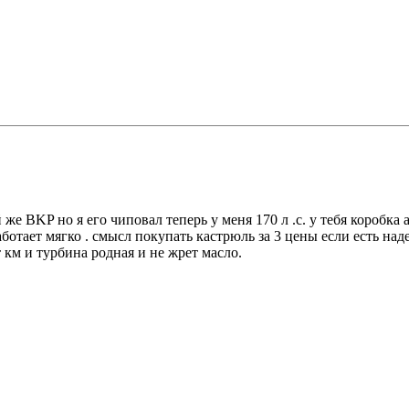
же BKP но я его чиповал теперь у меня 170 л .с. у тебя коробка 
аботает мягко . смысл покупать кастрюль за 3 цены если есть н
 км и турбина родная и не жрет масло.