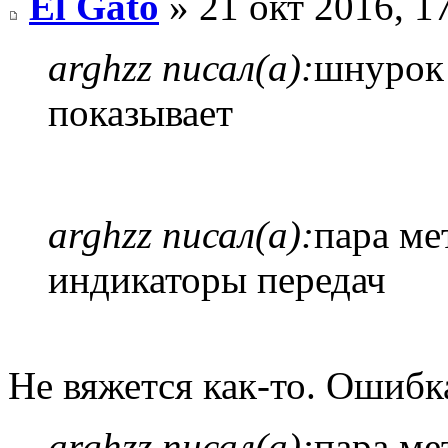
El Gato
» 21 окт 2016, 1
arghzz писал(а):
шнурок
показывает
arghzz писал(а):
пара ме
индикаторы передач
Не вяжется как-то. Ошибк
arghzz писал(а):
пара ме