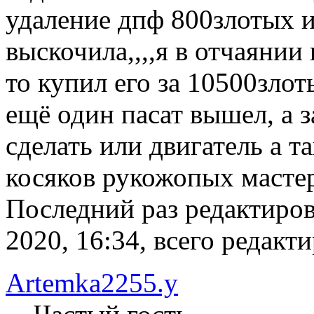
удаление дпф 800злотыx и
выскочила,,,,я в отчаянии
то купил его за 10500злот
ещё один пасат вышел, а 
сделать или двигатель а т
косяков рукожопыx мастер
Последний раз редактиро
2020, 16:34, всего редакти
Artemka2255.y