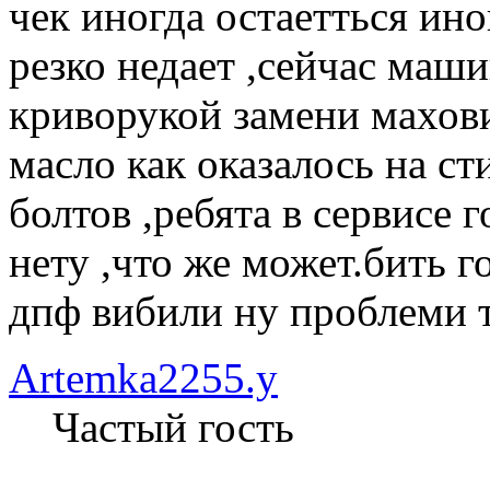
чек иногда остаетться ино
резко недает ,сейчас маш
криворукой замени махови
масло как оказалось на ст
болтов ,ребята в сервисе 
нету ,что же может.бить г
дпф вибили ну проблеми то
Artemka2255.y
Частый гость