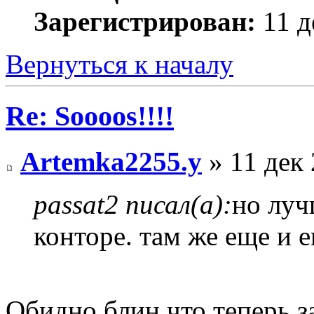
Зарегистрирован:
11 д
Вернуться к началу
Re: Soooos!!!!
Artemka2255.y
» 11 дек 
passat2 писал(а):
но луч
конторе. там же еще и 
Обидно блин что теперь з