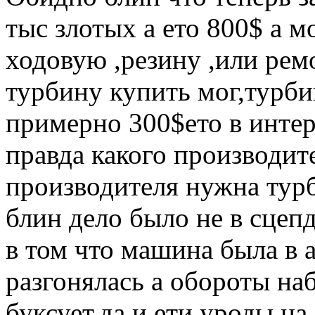
тыс злотых а ето 800$ а м
ходовую ,резину ,или рем
турбину купить мог,турби
примерно 300$ето в интер
правда какого производите
производителя нужна тур
блин дело было не в сцепд
в том что машина была в 
разгонялась а обороты наб
буксует,да и ети уроды на