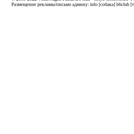
Размещение рекламы/письмо админу: info [собака] b6club [т