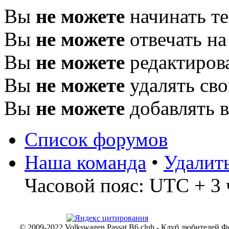
Вы
не можете
начинать т
Вы
не можете
отвечать н
Вы
не можете
редактиров
Вы
не можете
удалять св
Вы
не можете
добавлять 
Список форумов
Наша команда
•
Удалит
Часовой пояс: UTC + 3 
© 2009-2022 Volkswagen Passat B6 club - Клуб любителей Ф