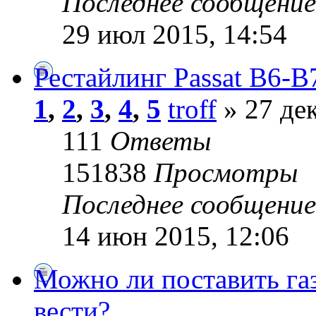
Последнее сообщени
29 июл 2015, 14:54
Рестайлинг Passat B6-B
1
,
2
,
3
,
4
,
5
troff
» 27 дек
111
Ответы
151838
Просмотры
Последнее сообщени
14 июн 2015, 12:06
Можно ли поставить газ
вести?