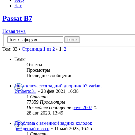
FAQ
Чат
Passat B7
Новая тема
Тем: 33 •
Страница
1
из
2
•
1
,
2
Темы
Ответы
Просмотры
Последнее сообщение
Не отключается задний дворник b7 variant
Umberto31
» 28 фев 2021, 16:38
1
Ответы
77359
Просмотры
Последнее сообщение
pavel2607
28 авг 2023, 13:49
Проблема с заменной задних колодок
рожденый в ссср
» 11 май 2023, 16:55
1
Ответы