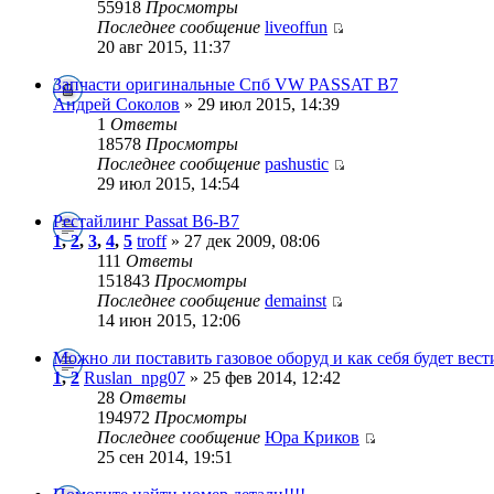
55918
Просмотры
Последнее сообщение
liveoffun
20 авг 2015, 11:37
Запчасти оригинальные Спб VW PASSAT B7
Андрей Cоколов
» 29 июл 2015, 14:39
1
Ответы
18578
Просмотры
Последнее сообщение
pashustic
29 июл 2015, 14:54
Рестайлинг Passat B6-B7
1
,
2
,
3
,
4
,
5
troff
» 27 дек 2009, 08:06
111
Ответы
151843
Просмотры
Последнее сообщение
demainst
14 июн 2015, 12:06
Можно ли поставить газовое оборуд и как себя будет вест
1
,
2
Ruslan_npg07
» 25 фев 2014, 12:42
28
Ответы
194972
Просмотры
Последнее сообщение
Юра Криков
25 сен 2014, 19:51