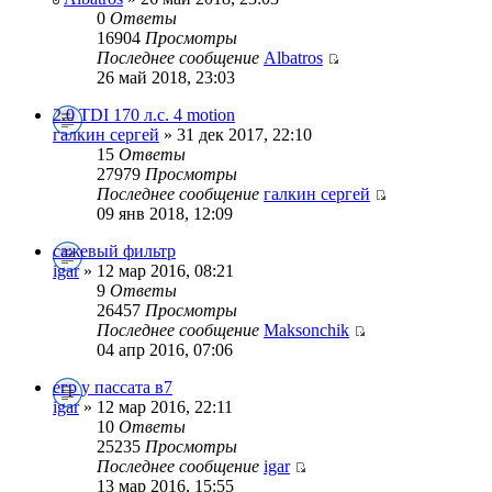
0
Ответы
16904
Просмотры
Последнее сообщение
Albatros
26 май 2018, 23:03
2.0 TDI 170 л.с. 4 motion
галкин сергей
» 31 дек 2017, 22:10
15
Ответы
27979
Просмотры
Последнее сообщение
галкин сергей
09 янв 2018, 12:09
сажевый фильтр
igar
» 12 мар 2016, 08:21
9
Ответы
26457
Просмотры
Последнее сообщение
Maksonchik
04 апр 2016, 07:06
егр у пассата в7
igar
» 12 мар 2016, 22:11
10
Ответы
25235
Просмотры
Последнее сообщение
igar
13 мар 2016, 15:55