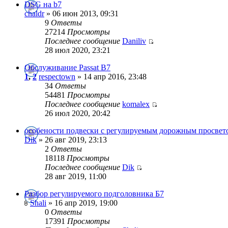
DSG на b7
chaldr
» 06 июн 2013, 09:31
9
Ответы
27214
Просмотры
Последнее сообщение
Daniliv
28 июл 2020, 23:21
Обслуживание Passat B7
1
,
2
respectown
» 14 апр 2016, 23:48
34
Ответы
54481
Просмотры
Последнее сообщение
komalex
26 июл 2020, 20:42
особености подвески с регулируемым дорожным просвет
Dik
» 26 авг 2019, 23:13
2
Ответы
18118
Просмотры
Последнее сообщение
Dik
28 авг 2019, 11:00
Разбор регулируемого подголовника Б7
Shali
» 16 апр 2019, 19:00
0
Ответы
17391
Просмотры