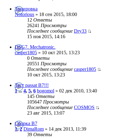
Тонировка
Notorious
» 18 сен 2015, 18:00
12
Ответы
26241
Просмотры
Последнее сообщение
Dry33
15 ноя 2015, 14:16
DSG7. Mechatronic.
casper1805
» 10 окт 2015, 13:23
0
Ответы
20551
Просмотры
Последнее сообщение
casper1805
10 окт 2015, 13:23
Тест passat B7!!!
1
...
4
,
5
,
6
bogomol
» 02 дек 2010, 13:40
145
Ответы
105647
Просмотры
Последнее сообщение
COSMOS
23 авг 2015, 13:07
Сборка B7
1
,
2
DimaRom
» 14 дек 2013, 11:39
39
Ответы